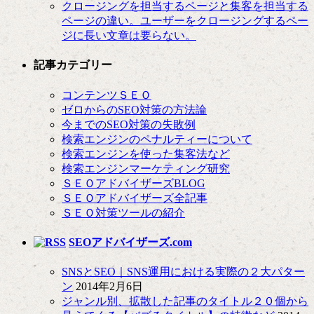
クロージングを担当するページと集客を担当する
ページの違い。ユーザーをクロージングするペー
ジに長い文章は要らない。
記事カテゴリー
コンテンツＳＥＯ
ゼロからのSEO対策の方法論
今までのSEO対策の失敗例
検索エンジンのペナルティーについて
検索エンジンを使った集客法など
検索エンジンマーケティング研究
ＳＥＯアドバイザーズBLOG
ＳＥＯアドバイザーズ全記事
ＳＥＯ対策ツールの紹介
SEOアドバイザーズ.com
SNSとSEO｜SNS運用における実際の２大パター
ン
2014年2月6日
ジャンル別、拡散した記事のタイトル２０個から