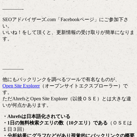
————-
SEOアドバイザーズ.com「Facebookページ」にご参加下さ
い。
いいね！をして頂くと、更新情報の受け取りが簡単になりま
す。
————-
他にもバックリンクを調べるツールで有名なものが、
Open Site Explorer
（オープンサイトエクスプローラー）で
す。
ただAhrefsとOpen Site Explorer（以後ＯＳＥ）とは大きな違
いが何点かあります。
・Ahrefsは日本語化されている
・1日の無料検索クエリの数（10クエリ）である
（ＯＳＥは
１日３回）
・分析結果にグラフなどがあり視覚的にバックリンクの概要