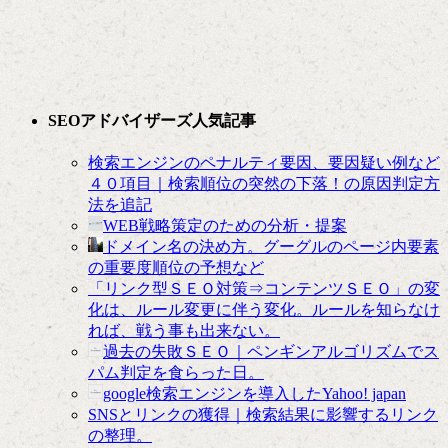
SEOアドバイザーズ人気記事
検索エンジンのペナルティ要因、要因疑い例など
４０項目｜検索順位の突然の下落！の原因判定方
法を追記
WEB戦略策定のための分析・提案
ドメイン名の決め方。グーグルのページ内要素
の重要度順位の予想など
「リンク型ＳＥＯ対策⇒コンテンツＳＥＯ」の変
化は、ルール変更に伴う変化。ルールを知らなけ
れば、戦う事も出来ない。
過去の失敗ＳＥＯ｜ペンギンアルゴリズムでス
パム判定を食らった日。
google検索エンジンを導入したYahoo! japan
SNSとリンクの獲得｜検索結果に影響するリンク
の整理。