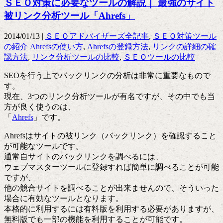
ＳＥＯ対策に必要なツールの解説｜ 最強のサイト
被リンク分析ツール「Ahrefs」
2014/01/13 |
ＳＥＯアドバイザーズ全記事
,
ＳＥＯ対策ツール
の紹介
Ahrefsの使い方
,
Ahrefsの登録方法
,
リンクの詳細の確
認方法
,
リンク分析ツールの比較
,
ＳＥＯツールの比較
SEOを行う上でバックリンクの分析は非常に重要なもので
す。
現在、3つのリンク分析ツールが有名ですが、その中でも当
方が良く使うのは、
「
Ahrefs
」です。
Ahrefsはサイトの被リンク（バックリンク）を確認すること
が可能なツールです。
通常自サイトのバックリンクを調べるには、
ウェブマスターツールに登録すれば簡単に調べることが可能
ですが、
他の競合サイトを調べることが出来ませんので、そういった
場合に有効なツールとなります。
本格的に利用するには有料版を利用する必要がありますが、
無料版でも一部の機能を利用することが可能です。