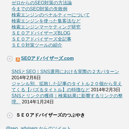
ゼロからのSEO対策の方法論
今までのSEO対策の失敗例
検索エンジンのペナルティーについて
検索エンジンを使った集客法など
検索エンジンマーケティング研究
ＳＥＯアドバイザーズBLOG
ＳＥＯアドバイザーズ全記事
ＳＥＯ対策ツールの紹介
SEOアドバイザーズ.com
SNSとSEO｜SNS運用における実際の２大パターン
2014年2月6日
ジャンル別、拡散した記事のタイトル２０個から見え
てくる【バズるタイトル】の特徴など
2014年2月3日
SNSとリンクの獲得｜検索結果に影響するリンクの整
理。
2014年1月24日
ＳＥＯアドバイザーズのつぶやき
@seo_advisers からのツイート