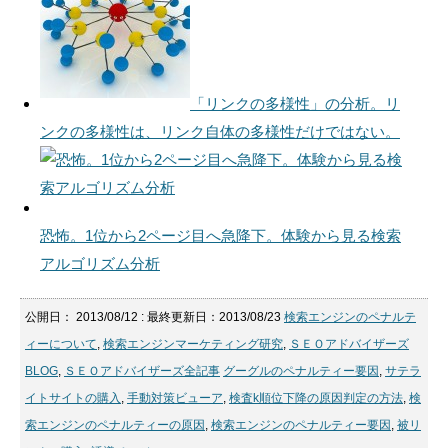
「リンクの多様性」の分析。リ
ンクの多様性は、リンク自体の多様性だけではない。
恐怖。1位から2ページ目へ急降下。体験から見る検索
アルゴリズム分析
公開日：
2013/08/12
: 最終更新日：2013/08/23
検索エンジンのペナルテ
ィーについて
,
検索エンジンマーケティング研究
,
ＳＥＯアドバイザーズ
BLOG
,
ＳＥＯアドバイザーズ全記事
グーグルのペナルティー要因
,
サテラ
イトサイトの購入
,
手動対策ビューア
,
検査k順位下降の原因判定の方法
,
検
索エンジンのペナルティーの原因
,
検索エンジンのペナルティー要因
,
被リ