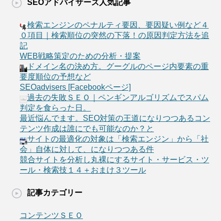
SEOアドバイザーズ人気記事
検索エンジンのペナルティ要因、要因疑い例など４
０項目｜検索順位の突然の下落！の原因判定方法を追
記
WEB戦略策定のための分析・提案
ドメイン名の決め方。グーグルのページ内要素の重
要度順位の予想など
SEOadvisers [Facebookページ]
過去の失敗ＳＥＯ｜ペンギンアルゴリズムでスパム
判定を食らった日。
最近悩んでます。SEO対策の王道になりつつあるコン
テンツ作成は誰にでも可能なのか？と
サイトの最適化の対象は「検索エンジン」から「社
会」自体に対して、になりつつある件
競合サイトを分析し丸裸にするサイト・サービス・ツ
ール・検索技１４＋おまけ３ツール
記事カテゴリー
コンテンツＳＥＯ