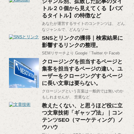
ジャンル別、拡散した記事のタイ
トル２０個から見えてくる【バズ
るタイトル】の特徴など
あなたが運営するサイトのコンテンツは、 どん
なジャンルで、どんなソー
SNSとリンクの獲得｜検索結果に
影響するリンクの整理。
SEMリサーチより Google「Twitter や Faceb
クロージングを担当するページと
集客を担当するページの違い。ユ
ーザーをクロージングするページ
に長い文章は要らない。
クロージングという言葉は一般的では無いのか
もしれませんが、 営業など
教えたくない、と思うほど役に立
つ文章技術「ギャップ法」｜コン
テンツSEO（マーケティング）ノ
ウハウ