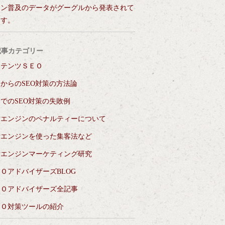
ォン普及のデータがグーグルから発表されて
ます。
記事カテゴリー
ンテンツＳＥＯ
からのSEO対策の方法論
でのSEO対策の失敗例
索エンジンのペナルティーについて
索エンジンを使った集客法など
索エンジンマーケティング研究
ＯアドバイザーズBLOG
ＥＯアドバイザーズ全記事
ＥＯ対策ツールの紹介