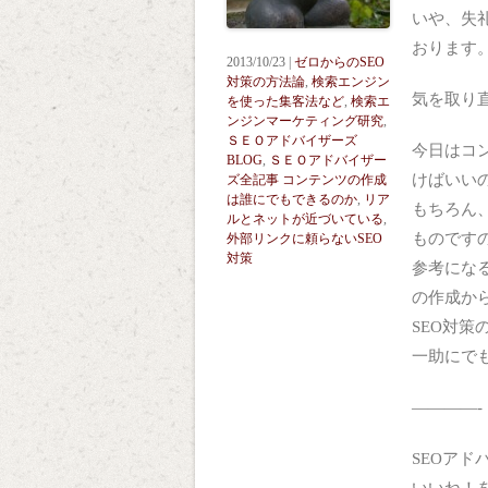
いや、失
おります
2013/10/23 |
ゼロからのSEO
対策の方法論
,
検索エンジン
気を取り
を使った集客法など
,
検索エ
ンジンマーケティング研究
,
ＳＥＯアドバイザーズ
今日はコ
BLOG
,
ＳＥＯアドバイザー
けばいい
ズ全記事
コンテンツの作成
は誰にでもできるのか
,
リア
もちろん
ルとネットが近づいている
,
ものです
外部リンクに頼らないSEO
対策
参考にな
の作成か
SEO対
一助にで
————-
SEOアド
いいね！