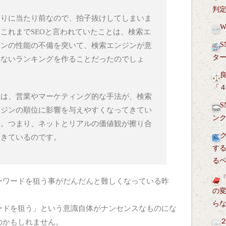
判
まりに当たり前なので、拍子抜けしてしまいま
これまでSEOと言われていたことは、検索エ
S
ジンの性能の不備を突いて、検索エンジンが意
タ
しないランキングを作ることだったのでしょ
。
「
近は、営業やマーケティング的な手法が、検索
ンジンの順位に影響を与えやすくなってきてい
ン
す。つまり、ネットとリアルの価値観が擦り合
てきているのです。
す
る
ーワードを狙う事がだんだんと難しくなっている昨
の
ら
ードを狙う」という意識自体がナンセンスなものにな
のかもしれません。