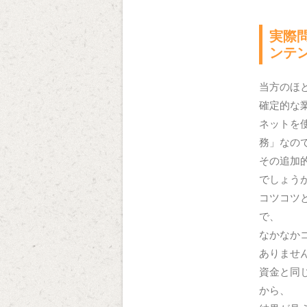
実際
ンテ
当方のほ
確定的な
ネットを
務」なの
その追加
でしょう
コツコツ
で、
なかなか
ありませ
資金と同
から、