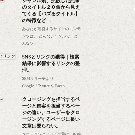
ジャンル別、拡散した記事
のタイトル２０個から見え
てくる【バズるタイトル】
の特徴など
あなたが運営するサイトのコンテ
ンツは、 どんなジャンルで、ど
んなソー
SNSとリンクの獲得｜検索
結果に影響するリンクの整
理。
SEMリサーチより
Google「Twitter や Faceb
クロージングを担当するペ
ージと集客を担当するペー
ジの違い。ユーザーをクロ
ージングするページに長い
文章は要らない。
クロージングという言葉は一般的