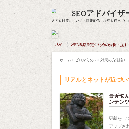
SEOアドバイザー
ＳＥＯ対策についての情報配信、考察を行ってい
TOP
WEB戦略策定のための分析・提案
ホーム
>
ゼロからのSEO対策の方法論
>
リアルとネットが近づいて
最近悩ん
ンテン
更新をし
アップさ