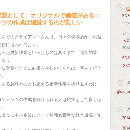
問題として、オリジナルで価値があるコ
SN
ンツの作成は継続するのが難しい
ー
ジ
とんどのクライアントさんは、日々の現場的かつ利益
ら
業務に追われており、
20
使った更新作業といったものはあくまで「追加的業
SN
であり、
ク
的な業務がすぐに結果を生むのであれば、喜んで行う
が、
とある意味不毛とも思える更新作業を繰り返すわけ
@seo_
コンテンツの作成を続けられる人は現実として多くは
ん。
じように中小企業にとって時間も貴重な経営資源です
201
201