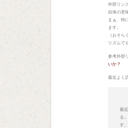
外部リン
自体の意
まぁ、特
ます。
（おそら
リズムで
参考外部
いか？
最近よく
最近
る
す