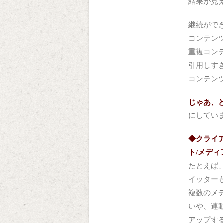
結果が見
継続がで
コンテン
重複コン
引用しす
コンテン
じゃあ、
にしてい
◆クライ
ト/メデ
たとえば
イッター
複数のメ
いや、連
アップす