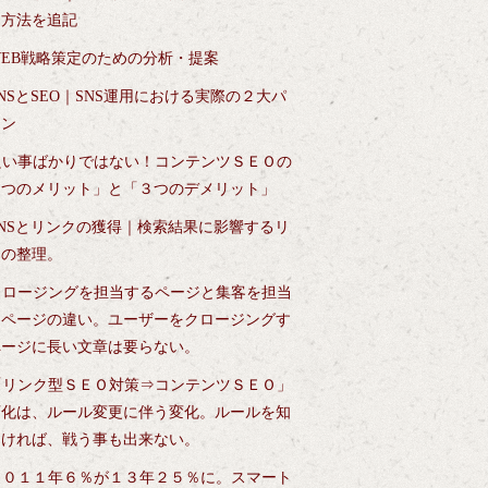
定方法を追記
WEB戦略策定のための分析・提案
NSとSEO｜SNS運用における実際の２大パ
ーン
良い事ばかりではない！コンテンツＳＥＯの
４つのメリット」と「３つのデメリット」
SNSとリンクの獲得｜検索結果に影響するリ
クの整理。
クロージングを担当するページと集客を担当
るページの違い。ユーザーをクロージングす
ページに長い文章は要らない。
「リンク型ＳＥＯ対策⇒コンテンツＳＥＯ」
変化は、ルール変更に伴う変化。ルールを知
なければ、戦う事も出来ない。
２０１１年６％が１３年２５％に。スマート