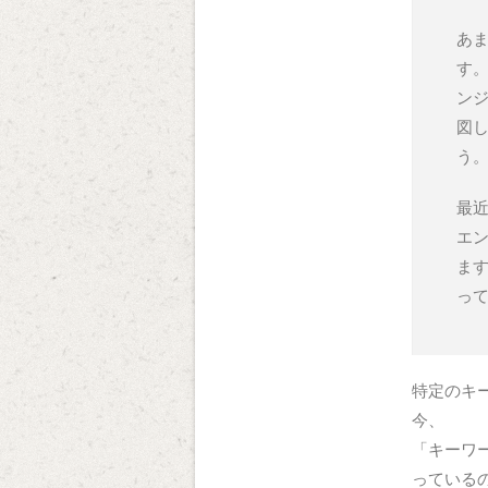
あ
す。
ン
図
う
最
エ
ま
っ
特定のキ
今、
「キーワ
っている