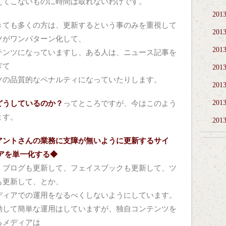
えてこないものに時間は取れないわけです。
201
きても多くの方は、更新するという事のみを重視して
201
ツがワンパターン化して、
201
テンツになっていますし、ある人は、ニュース記事を
ぎて
201
ツの品質的なペナルティになっていたりします。
201
201
どうしているのか？
ってところですが、今はこのよう
ます。
201
アントさんの業務に支障が無いように更新するサイ
ィアを単一化する◆
、ブログも更新して、フェイスブックも更新して、ツ
も更新して、とか、
ディアでの運用をなるべくしないようにしています。
動して簡単な運用はしていますが、独自コンテンツを
るメディアは