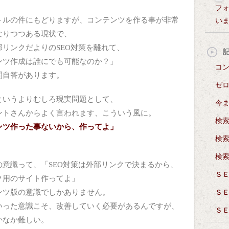
フ
トルの件にもどりますが、コンテンツを作る事が非常
い
なりつつある現状で、
部リンクだよりのSEO対策を離れて、
ンツ作成は誰にでも可能なのか？」
コ
問自答があります。
ゼロ
というよりむしろ現実問題として、
今ま
ントさんからよく言われます、こういう風に。
検
ンツ作った事ないから、作ってよ」
検
検
の意識って、「SEO対策は外部リンクで決まるから、
ＳＥ
ク用のサイト作ってよ」
ンツ版の意識でしかありません。
Ｓ
いった意識こそ、改善していく必要があるんですが、
Ｓ
かなか難しい。