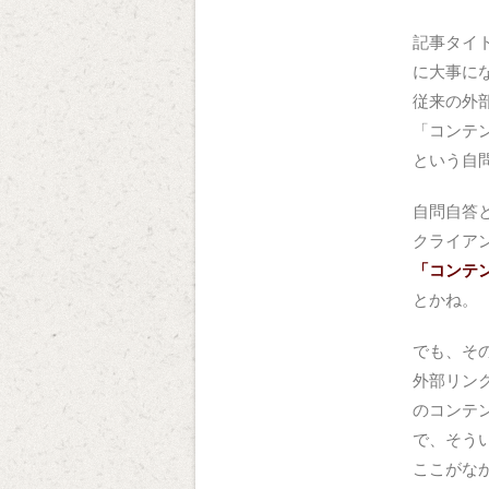
記事タイ
に大事に
従来の外
「コンテ
という自
自問自答
クライア
「コンテ
とかね。
でも、そ
外部リン
のコンテ
で、そう
ここがな