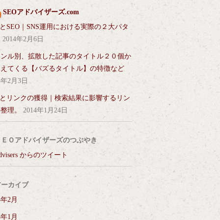
SEOアドバイザーズ.com
SとSEO｜SNS運用における実際の２大パタ
ン
2014年2月6日
ャンル別、拡散した記事のタイトル２０個か
見えてくる【バズるタイトル】の特徴など
14年2月3日
Sとリンクの獲得｜検索結果に影響するリン
の整理。
2014年1月24日
ＳＥＯアドバイザーズのつぶやき
advisers からのツイート
アーカイブ
4年2月
4年1月