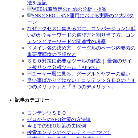
法を追記
WEB戦略策定のための分析・提案
SNSとSEO｜SNS運用における実際の２大パタ
ーン
なぜアクセスは集まるのに、コンバージョンは低
いのか？キーワードの選び方と割り当て方。コン
テンツとキーワードの関連性の考察
ドメイン名の決め方。グーグルのページ内要素の
重要度順位の予想など
ＳＥＯ対策に必要なツールの解説｜ 最強のサイ
ト被リンク分析ツール「Ahrefs」
ユーザー層に見る、グーグルとヤフーの違い
良い事ばかりではない！コンテンツＳＥＯの「４
つのメリット」と「３つのデメリット」
記事カテゴリー
コンテンツＳＥＯ
ゼロからのSEO対策の方法論
今までのSEO対策の失敗例
検索エンジンのペナルティーについて