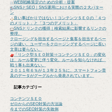
WEB戦略策定のための分析・提案
SNSとSEO｜SNS運用における実際の２大パター
ン
良い事ばかりではない！コンテンツＳＥＯの「４つ
のメリット」と「３つのデメリット」
SNSとリンクの獲得｜検索結果に影響するリンクの
整理。
クロージングを担当するページと集客を担当するペー
ジの違い。ユーザーをクロージングするページに長い
文章は要らない。
「リンク型ＳＥＯ対策⇒コンテンツＳＥＯ」の変化
は、ルール変更に伴う変化。ルールを知らなければ、
戦う事も出来ない。
２０１１年６％が１３年２５％に。スマートフォン普
及のデータがグーグルから発表されています。
記事カテゴリー
コンテンツＳＥＯ
ゼロからのSEO対策の方法論
今までのSEO対策の失敗例