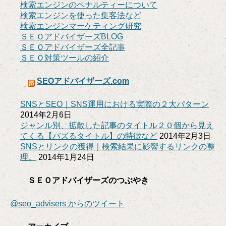
検索エンジンのペナルティーについて
検索エンジンを使った集客法など
検索エンジンマーケティング研究
ＳＥＯアドバイザーズBLOG
ＳＥＯアドバイザーズ全記事
ＳＥＯ対策ツールの紹介
SEOアドバイザーズ.com
SNSとSEO｜SNS運用における実際の２大パターン
2014年2月6日
ジャンル別、拡散した記事のタイトル２０個から見え
てくる【バズるタイトル】の特徴など
2014年2月3日
SNSとリンクの獲得｜検索結果に影響するリンクの整
理。
2014年1月24日
ＳＥＯアドバイザーズのつぶやき
@seo_advisers からのツイート