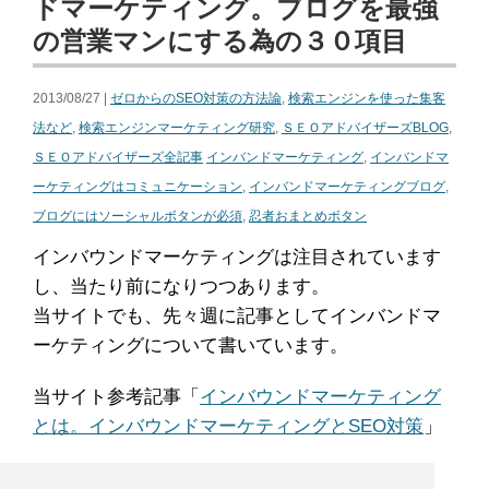
ドマーケティング。ブログを最強
の営業マンにする為の３０項目
2013/08/27 |
ゼロからのSEO対策の方法論
,
検索エンジンを使った集客
法など
,
検索エンジンマーケティング研究
,
ＳＥＯアドバイザーズBLOG
,
ＳＥＯアドバイザーズ全記事
インバンドマーケティング
,
インバンドマ
ーケティングはコミュニケーション
,
インバンドマーケティングブログ
,
ブログにはソーシャルボタンが必須
,
忍者おまとめボタン
インバウンドマーケティングは注目されています
し、当たり前になりつつあります。
当サイトでも、先々週に記事としてインバンドマ
ーケティングについて書いています。
当サイト参考記事「
インバウンドマーケティング
とは。インバウンドマーケティングとSEO対策
」